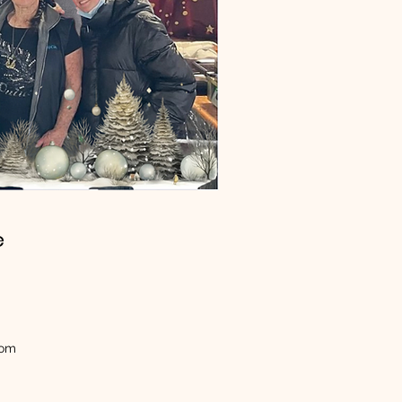
e
com