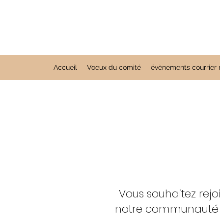
Accueil
Voeux du comité
évènements courrier r
Vous souhaitez rej
notre communauté ?